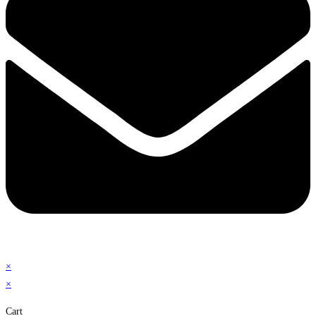
×
×
Cart