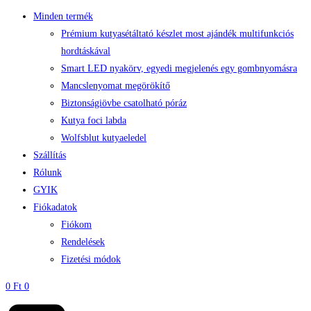
Minden termék
Prémium kutyasétáltató készlet most ajándék multifunkciós
hordtáskával
Smart LED nyakörv, egyedi megjelenés egy gombnyomásra
Mancslenyomat megörökítő
Biztonságiövbe csatolható póráz
Kutya foci labda
Wolfsblut kutyaeledel
Szállítás
Rólunk
GYIK
Fiókadatok
Fiókom
Rendelések
Fizetési módok
0
Ft
0