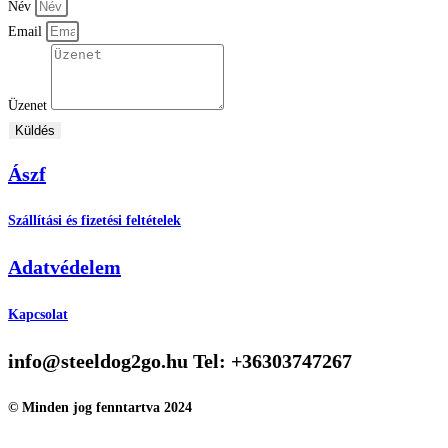
Név
Email
Üzenet
Küldés
Ászf
Szállítási és fizetési feltételek
Adatvédelem
Kapcsolat
info@steeldog2go.hu Tel: +36303747267
© Minden jog fenntartva 2024