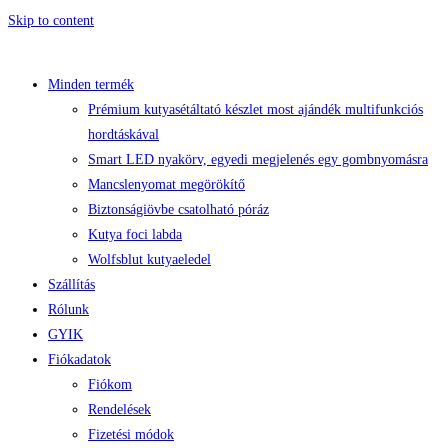
Skip to content
Minden termék
Prémium kutyasétáltató készlet most ajándék multifunkciós
hordtáskával
Smart LED nyakörv, egyedi megjelenés egy gombnyomásra
Mancslenyomat megörökítő
Biztonságiövbe csatolható póráz
Kutya foci labda
Wolfsblut kutyaeledel
Szállítás
Rólunk
GYIK
Fiókadatok
Fiókom
Rendelések
Fizetési módok